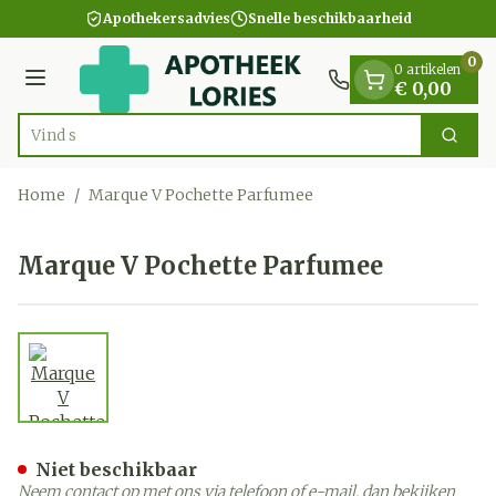
Dia 1 van 1
Ga naar de inhoud
Apothekersadvies
Snelle beschikbaarheid
0
0 artikelen
Menu
€ 0,00
Zoek
Product, merk, categorie...
Home
/
Marque V Pochette Parfumee
Marque V Pochette Parfumee
View larger image
Marque V Pochette Parfum
Niet beschikbaar
Neem contact op met ons via telefoon of e-mail, dan bekijken