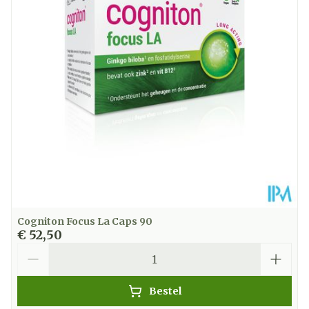
Kamertemperatuur (15°C -
Behoud
25°C)
Cogniton Focus La Caps 90
€ 52,50
Aantal
Bestel