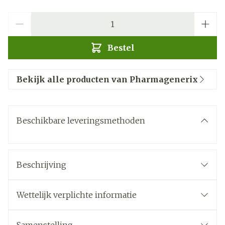
Aantal
Bestel
Bekijk alle producten van Pharmagenerix
Beschikbare leveringsmethoden
Beschrijving
Fysieke en intellectuele tonic:
Wettelijk verplichte informatie
Anti-vermoeidheid:
Energievitamines: