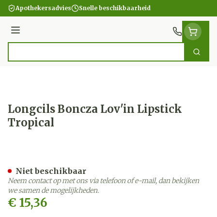
Ga naar de inhoud
Apothekersadvies
Snelle beschikbaarheid
Menu
Zoek
Product, merk, categorie...
Longcils Boncza Lov'in Lipstick
Tropical
Longcils Boncza Lov'in Lip
Niet beschikbaar
Neem contact op met ons via telefoon of e-mail, dan bekijken
we samen de mogelijkheden.
€ 15,36