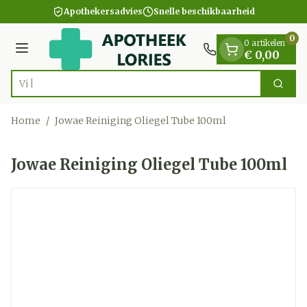
Dia 1 van 1
Ga naar de inhoud
Apothekersadvies
Snelle beschikbaarheid
0
0 artikelen
Menu
€ 0,00
Vind s
Zoek
Product, merk, categorie...
Home
/
Jowae Reiniging Oliegel Tube 100ml
Jowae Reiniging Oliegel Tube 100ml