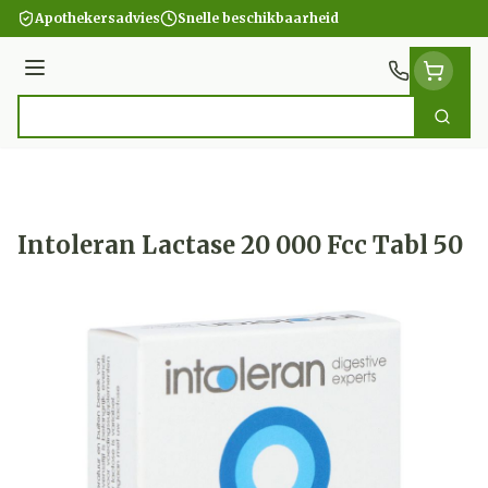
Ga naar de inhoud
Apothekersadvies
Snelle beschikbaarheid
Menu
Zoek
Product, merk, categorie...
Intoleran Lactase 20 000 Fcc Tabl 50