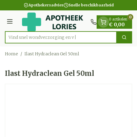
Dia 1 van 1
Ga naar de inhoud
Apothekersadvies
Snelle beschikbaarheid
0
0 artikelen
Menu
€ 0,00
Vind snel wondverzorg
Zoek
Product, merk, categorie...
Home
/
Ilast Hydraclean Gel 50ml
Ilast Hydraclean Gel 50ml