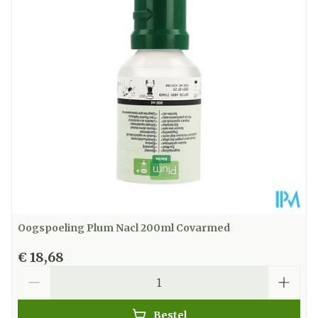
Hoeveelheid
50
Verpakking
Kamertemperatuur (15°C -
Behoud
25°C)
Oogspoeling Plum Nacl 200ml Covarmed
€ 18,68
Aantal
Bestel