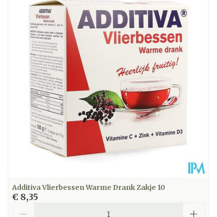
Diepte
76 mm
Hoeveelheid
200
Verpakking
Kamertemperatuur (15°C -
Behoud
25°C)
Additiva Vlierbessen Warme Drank Zakje 10
€ 8,35
Aantal