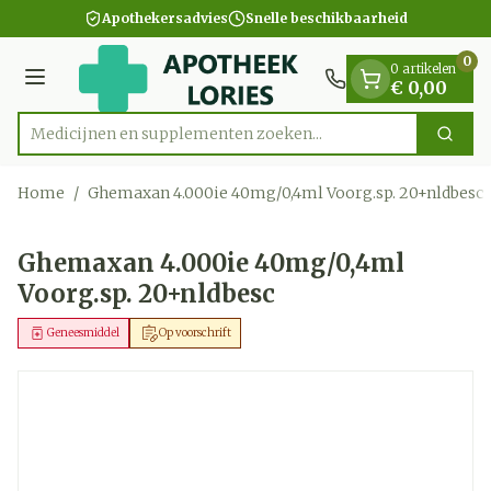
Dia 1 van 1
Ga naar de inhoud
Apothekersadvies
Snelle beschikbaarheid
0
0 artikelen
Menu
€ 0,00
Medicijnen en supplementen zoeken...
Zoek
Product, merk, categorie...
Home
/
Ghemaxan 4.000ie 40mg/0,4ml Voorg.sp. 20+nldbesc
Ghemaxan 4.000ie 40mg/0,4ml
Voorg.sp. 20+nldbesc
Geneesmiddel
Op voorschrift