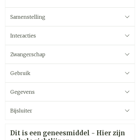
Samenstelling
Interacties
Zwangerschap
Gebruik
Gegevens
CNK
4182861
Bijsluiter
Organisaties
Nederlands
CHEMI, Effik Benelux
Duits
Frans
Veiligheidsinformatie
Dit is een geneesmiddel - Hier zijn
Merken
Effik BENELUX