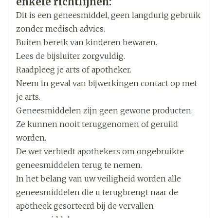
enkele richtlijnen:
Dit is een geneesmiddel, geen langdurig gebruik
Breedte
147 mm
zonder medisch advies.
Buiten bereik van kinderen bewaren.
Lengte
221 mm
Lees de bijsluiter zorgvuldig.
Raadpleeg je arts of apotheker.
Diepte
137 mm
Neem in geval van bijwerkingen contact op met
je arts.
Actieve
enoxaparine natrium
Geneesmiddelen zijn geen gewone producten.
Ingrediënten
Ze kunnen nooit teruggenomen of geruild
worden.
Kamertemperatuur (15°C -
Behoud
De wet verbiedt apothekers om ongebruikte
25°C)
geneesmiddelen terug te nemen.
In het belang van uw veiligheid worden alle
geneesmiddelen die u terugbrengt naar de
apotheek gesorteerd bij de vervallen