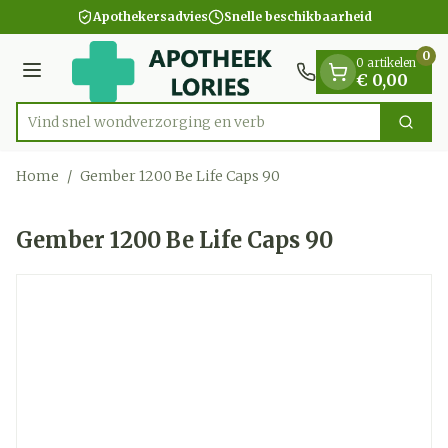
Dia 1 van 1
Ga naar de inhoud
Apothekersadvies
Snelle beschikbaarheid
0
0 artikelen
Menu
€ 0,00
Vind snel wondverzorging
Zoek
Product, merk, categorie...
Home
/
Gember 1200 Be Life Caps 90
Gember 1200 Be Life Caps 90