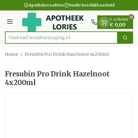
Dia 1 van 1
Ga naar de inhoud
Apothekersadvies
Snelle beschikbaarheid
0
0 artikelen
Menu
€ 0,00
Vind snel wondve
Zoek
Product, merk, categorie...
Home
/
Fresubin Pro Drink Hazelnoot 4x200ml
Fresubin Pro Drink Hazelnoot
4x200ml