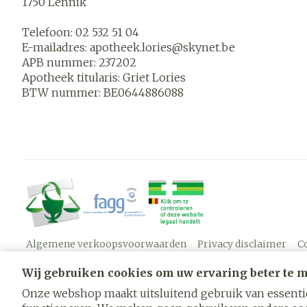
1750
Lennik
Telefoon:
02 532 51 04
E-mailadres:
apotheek.lories@
skynet.be
APB nummer:
237202
Apotheek titularis:
Griet Lories
BTW nummer:
BE0644886088
Algemene verkoopsvoorwaarden
Privacy disclaimer
C
Wij gebruiken cookies om uw ervaring beter te 
Onze webshop maakt uitsluitend gebruik van essentië