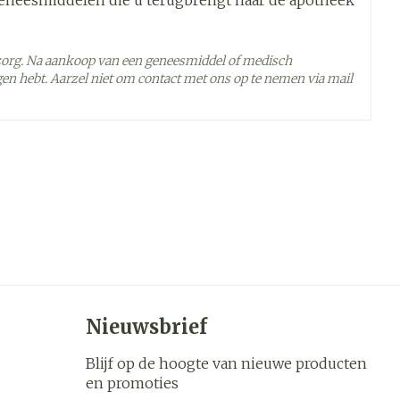
geneesmiddelen die u terugbrengt naar de apotheek
tsorganen (gehad), of als wordt vermoed dat u dat
geten tablet alle dragees correct heeft ingenomen,
nders moet de eerste methode gekozen worden en
zorg. Na aankoop van een geneesmiddel of medisch
adiol
e gebruikt worden
t zijn.
en hebt. Aarzel niet om contact met ons op te nemen via mail
ndoening die wordt gekenmerkt door te sterke groei
 - 25°C)
Nieuwsbrief
Blijf op de hoogte van nieuwe producten
en promoties