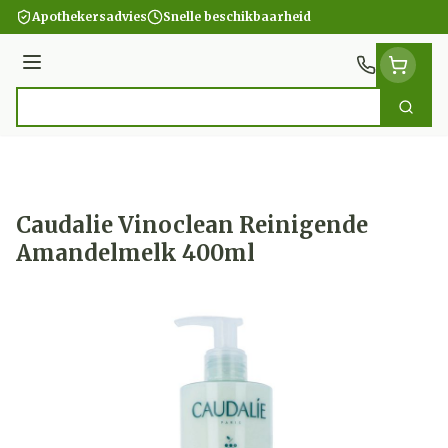
Ga naar de inhoud
Apothekersadvies
Snelle beschikbaarheid
Menu
Zoek
Product, merk, categorie...
Caudalie Vinoclean Reinigende
Amandelmelk 400ml