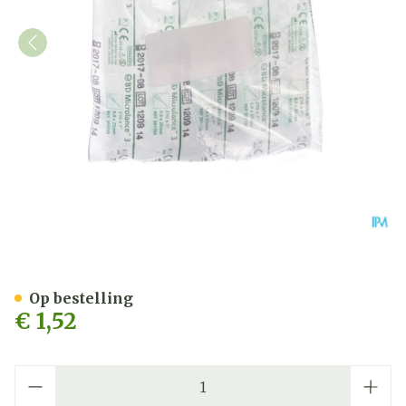
Bd Microlance 3 Nld 21g 1
Op bestelling
€ 1,52
Aantal