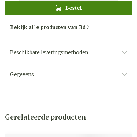
Bestel
Bekijk alle producten van Bd
Beschikbare leveringsmethoden
Gegevens
Gerelateerde producten
Navigeren door de elementen van de carrousel is mogelij
Druk om carrousel over te slaan
Druk op om naar carrouselnavigatie te gaan