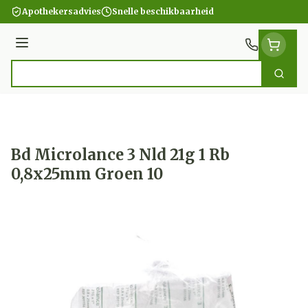
Ga naar de inhoud
Apothekersadvies
Snelle beschikbaarheid
Menu
Zoek
Product, merk, categorie...
Bd Microlance 3 Nld 21g 1 Rb
0,8x25mm Groen 10