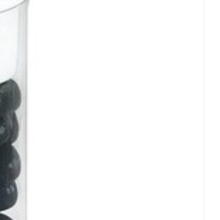
oet
geneesmiddelen
Toon meer
 - 25°C)
werende
Parfums en
geurproducten
CBD