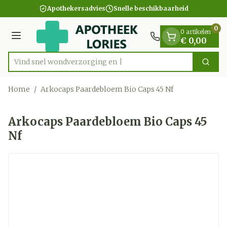
Dia 1 van 1
Ga naar de inhoud
Apothekersadvies
Snelle beschikbaarheid
0
0 artikelen
Menu
€ 0,00
Vind snel wondverzor
Zoek
Product, merk, categorie...
Home
/
Arkocaps Paardebloem Bio Caps 45 Nf
Arkocaps Paardebloem Bio Caps 45
Nf