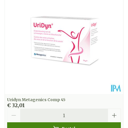
Lengte
84 mm
Diepte
48 mm
Dieetbeperkingen
Bio
Kamertemperatuur
Behoud
(15°C - 25°C)
Uridyn Metagenics Comp 45
€ 32,01
Aantal