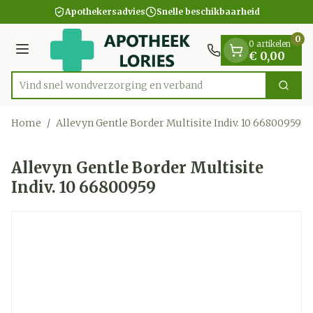
Dia 1 van 1
Ga naar de inhoud
Apothekersadvies
Snelle beschikbaarheid
0
0 artikelen
Menu
€ 0,00
Vind snel wondverzorging en
Zoek
Product, merk, categorie...
Home
/
Allevyn Gentle Border Multisite Indiv. 10 66800959
Allevyn Gentle Border Multisite
Indiv. 10 66800959