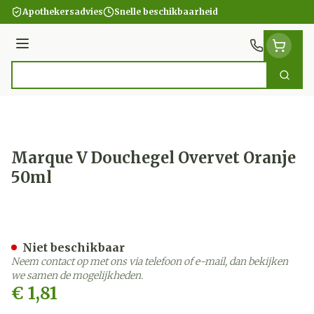
Ga naar de inhoud
Apothekersadvies
Snelle beschikbaarheid
Menu
Zoek
Product, merk, categorie...
Marque V Douchegel Overvet Oranje
50ml
Marque V Douchegel Overv
Niet beschikbaar
Neem contact op met ons via telefoon of e-mail, dan bekijken
we samen de mogelijkheden.
€ 1,81