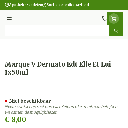
Ga naar de inhoud
Apothekersadvies
Snelle beschikbaarheid
Menu
Zoek
Product, merk, categorie...
Marque V Dermato Edt Elle Et Lui
1x50ml
Marque V Dermato Edt Elle
Niet beschikbaar
Neem contact op met ons via telefoon of e-mail, dan bekijken
we samen de mogelijkheden.
€ 8,00