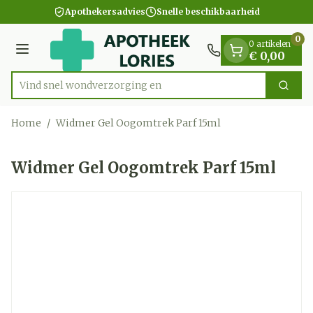
Dia 1 van 1
Ga naar de inhoud
Apothekersadvies
Snelle beschikbaarheid
0
0 artikelen
Menu
€ 0,00
Vind snel wondverzorgi
Zoek
Product, merk, categorie...
Home
/
Widmer Gel Oogomtrek Parf 15ml
Widmer Gel Oogomtrek Parf 15ml