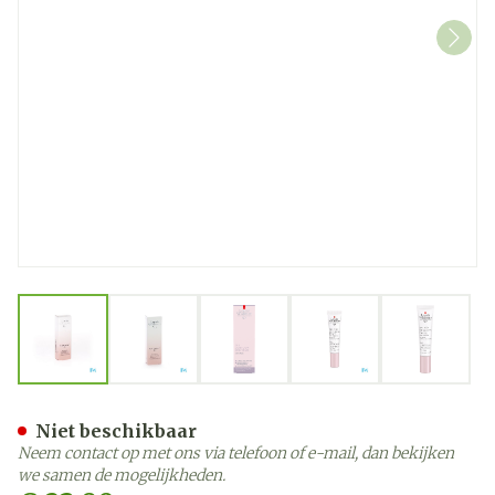
View larger image
View larger image
View larger image
View larger image
View la
Widmer Gel Oogomtrek Par
Niet beschikbaar
Neem contact op met ons via telefoon of e-mail, dan bekijken
we samen de mogelijkheden.