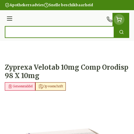
Ga naar de inhoud
Apothekersadvies
Snelle beschikbaarheid
Menu
Zoek
Product, merk, categorie...
Zyprexa Velotab 10mg Comp Orodisp
98 X 10mg
Geneesmiddel
Op voorschrift