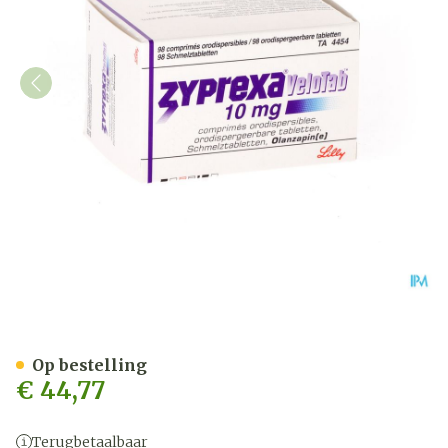
Zyprexa Velotab 10mg Com
Op bestelling
€ 44,77
Terugbetaalbaar