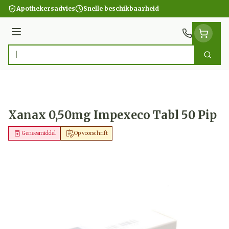
Ga naar de inhoud
Apothekersadvies
Snelle beschikbaarheid
Menu
Zoek
Product, merk, categorie...
Xanax 0,50mg Impexeco Tabl 50 Pip
Geneesmiddel
Op voorschrift