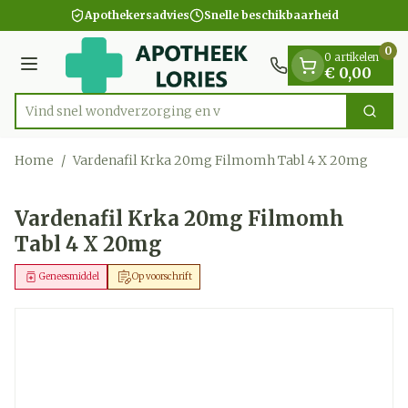
Dia 1 van 1
Ga naar de inhoud
Apothekersadvies
Snelle beschikbaarheid
0
0 artikelen
Menu
€ 0,00
Vind snel wondverzor
Zoek
Product, merk, categorie...
Home
/
Vardenafil Krka 20mg Filmomh Tabl 4 X 20mg
Vardenafil Krka 20mg Filmomh
Tabl 4 X 20mg
Geneesmiddel
Op voorschrift