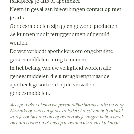
Raadpleeg je arts of apotheker.
prostaathyperplasie) te behandelen.
Diepte
89 mm
Neem in geval van bijwerkingen contact op met
Riociguat.
je arts.
Actieve
vardenafil hydrochloride
Geneesmiddelen zijn geen gewone producten.
Ingrediënten
Ze kunnen nooit teruggenomen of geruild
worden.
Kamertemperatuur (15°C -
Behoud
De wet verbiedt apothekers om ongebruikte
25°C)
geneesmiddelen terug te nemen.
In het belang van uw veiligheid worden alle
geneesmiddelen die u terugbrengt naar de
apotheek gesorteerd bij de vervallen
geneesmiddelen.
Als apotheker bieden we persoonlijke farmaceutische zorg.
Na aankoop van een geneesmiddel of medisch hulpmiddel
kun je contact met ons opnemen als je vragen hebt. Aarzel
niet om contact met ons op te nemen via mail of telefoon.