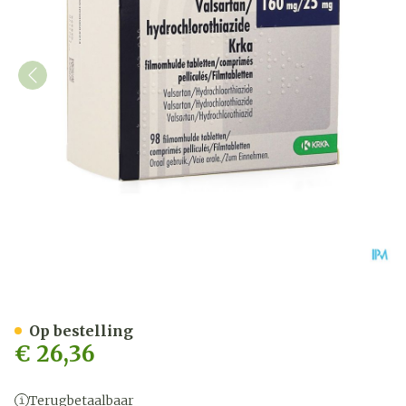
Valsartan Hct Krka 160mg
Op bestelling
€ 26,36
Terugbetaalbaar