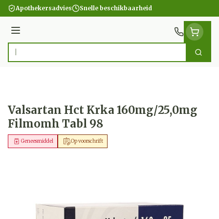
Ga naar de inhoud
Apothekersadvies
Snelle beschikbaarheid
Menu
Zoek
Product, merk, categorie...
Valsartan Hct Krka 160mg/25,0mg
Filmomh Tabl 98
Geneesmiddel
Op voorschrift