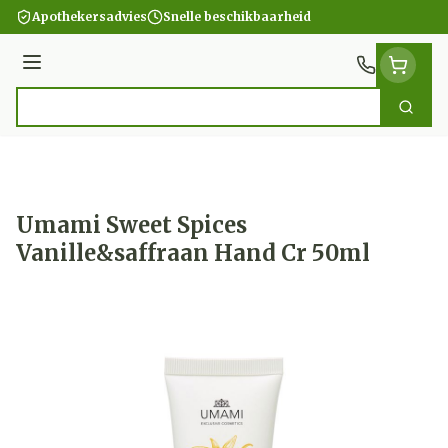
Ga naar de inhoud
Apothekersadvies
Snelle beschikbaarheid
Menu
Zoek
Product, merk, categorie...
Umami Sweet Spices
Vanille&saffraan Hand Cr 50ml