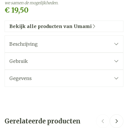
we samen de mogelijkheden.
€ 19,50
Bekijk alle producten van Umami
Beschrijving
Gebruik
Gegevens
CNK
4106472
Organisaties
YVB
Gerelateerde producten
Merken
Umami