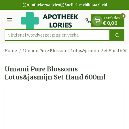
Dia 1 van 1
Ga naar de inhoud
Apothekersadvies
Snelle beschikbaarheid
0
0 artikelen
Menu
€ 0,00
Vind snel wondverzorging e
Zoek
Product, merk, categorie...
Home
/
Umami Pure Blossoms Lotus&jasmijn Set Hand 600
Umami Pure Blossoms
Lotus&jasmijn Set Hand 600ml