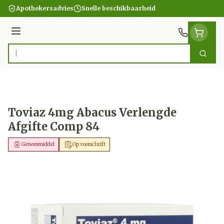
Ga naar de inhoud
Apothekersadvies
Snelle beschikbaarheid
Menu
Zoek
Product, merk, categorie...
Toviaz 4mg Abacus Verlengde
Afgifte Comp 84
Geneesmiddel
Op voorschrift