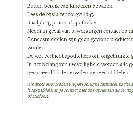
Buiten bereik van kinderen bewaren.
Breedte
48 mm
Lees de bijsluiter zorgvuldig.
Raadpleeg je arts of apotheker.
Lengte
87 mm
Neem in geval van bijwerkingen contact op met
Geneesmiddelen zijn geen gewone producten
Diepte
45 mm
worden.
De wet verbiedt apothekers om ongebruikte 
Hoeveelheid
112
In het belang van uw veiligheid worden alle 
Verpakking
gesorteerd bij de vervallen geneesmiddelen.
Actieve
Als apotheker bieden we persoonlijke farmaceutische 
tetrabenazine
Ingrediënten
hulpmiddel kun je contact met ons opnemen als je vrag
of telefoon.
Behoud
Kamertemperatuur (15°C