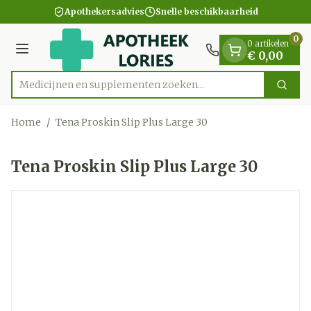
Dia 1 van 1
Ga naar de inhoud
Apothekersadvies
Snelle beschikbaarheid
0
0 artikelen
Menu
€ 0,00
Medicijnen en supplementen zoeken...
Zoek
Product, merk, categorie...
Home
/
Tena Proskin Slip Plus Large 30
Tena Proskin Slip Plus Large 30