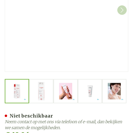
View larger image
View larger image
View larger image
View larger image
View la
Svr Cicavit Creme Tube 10
Niet beschikbaar
Neem contact op met ons via telefoon of e-mail, dan bekijken
we samen de mogelijkheden.