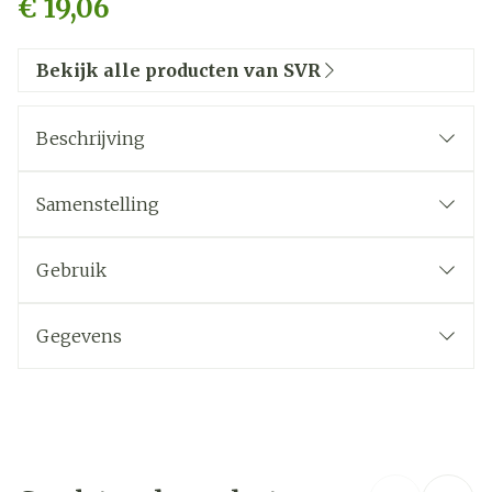
€ 19,06
Bekijk alle producten van SVR
Beschrijving
Samenstelling
Gebruik
schone
droge
Gegevens
CNK
3543030
Organisaties
SVR