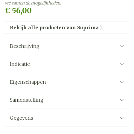
we samen de mogelijkheden.
€ 56,00
Bekijk alle producten van Suprima
Beschrijving
Indicatie
Eigenschappen
Ideaal voor patiënten met
incontinentieproblemen
Samenstelling
Links en rechts zakje voor heupbeschermer
Ondoorlaatbare, ademende PU bescherming
Gegevens
(minder zweten)
CNK
2502029
Geleverd zonder heupbeschermers Suprima