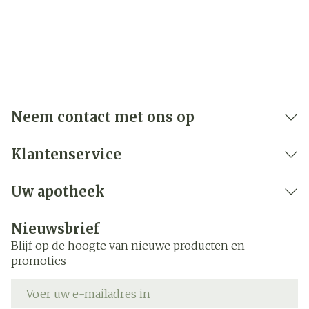
2007
Organisaties
Bota
Sluiting:
Kleur
Verpakking
Merken
Suprima
Breedte
171 mm
Neem contact met ons op
Lengte
151 mm
Klantenservice
Diepte
50 mm
Uw apotheek
Hoeveelheid
Stuk
Nieuwsbrief
Verpakking
Blijf op de hoogte van nieuwe producten en
promoties
Kamertemperatuur (15°C -
Behoud
25°C)
E-mail adres