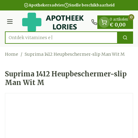
Dia 1 van 1
Ga naar de inhoud
Apothekersadvies
Snelle beschikbaarheid
0
0 artikelen
Menu
€ 0,00
Ontdek vitami
Zoek
Product, merk, categorie...
Home
/
Suprima 1412 Heupbeschermer-slip Man Wit M
Suprima 1412 Heupbeschermer-slip
Man Wit M