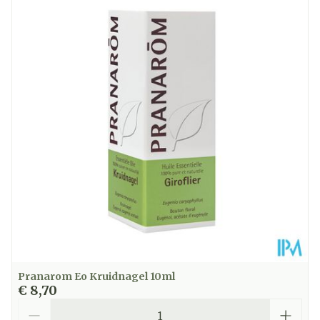
Kamertemperatuur (15°C -
Behoud
25°C)
Pranarom Eo Kruidnagel 10ml
€ 8,70
Aantal