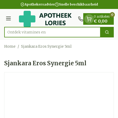
Dia 1 van 1
Ga naar de inhoud
Apothekersadvies
Snelle beschikbaarheid
0
0 artikelen
Menu
€ 0,00
Ontdek vitami
Zoek
Product, merk, categorie...
Home
/
Sjankara Eros Synergie 5ml
Sjankara Eros Synergie 5ml