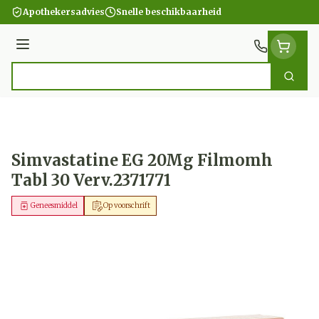
Ga naar de inhoud
Apothekersadvies
Snelle beschikbaarheid
Menu
Zoek
Product, merk, categorie...
Simvastatine EG 20Mg Filmomh
Tabl 30 Verv.2371771
Geneesmiddel
Op voorschrift