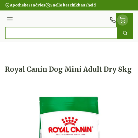
Ga naar de inhoud
Apothekersadvies
Snelle beschikbaarheid
Menu
Zoek
Product, merk, categorie...
Royal Canin Dog Mini Adult Dry 8kg