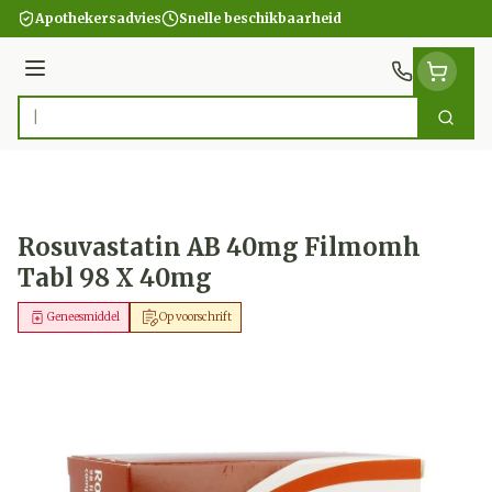
Ga naar de inhoud
Apothekersadvies
Snelle beschikbaarheid
Menu
Zoek
Product, merk, categorie...
Rosuvastatin AB 40mg Filmomh
Tabl 98 X 40mg
Geneesmiddel
Op voorschrift