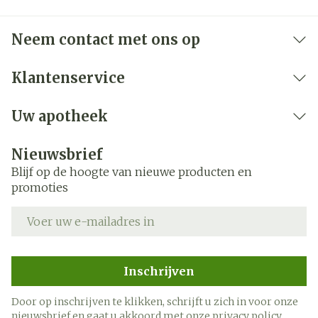
Onderhoudsdosering: 200 tot 300 mg/dag
Neem contact met ons op
300 mg tot 800 mg in 2 doses per dag
Met of zonder voedsel
Klantenservice
Uw apotheek
Nieuwsbrief
Blijf op de hoogte van nieuwe producten en
promoties
E-mail adres
Inschrijven
Door op inschrijven te klikken, schrijft u zich in voor onze
nieuwsbrief en gaat u akkoord met onze
privacy policy
.