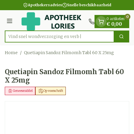
Dia 1 van 1
Ga naar de inhoud
Apothekersadvies
Snelle beschikbaarheid
0
0 artikelen
Menu
€ 0,00
Vind snel wondverzorgi
Zoek
Product, merk, categorie...
Home
/
Quetiapin Sandoz Filmomh Tabl 60 X 25mg
Quetiapin Sandoz Filmomh Tabl 60
X 25mg
Geneesmiddel
Op voorschrift