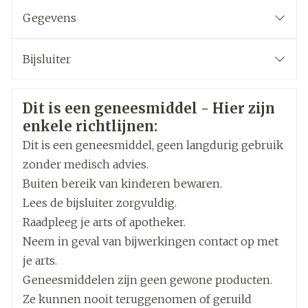
bepaalde geneesmiddelen tegen hiv-infecties
Toe te dienen in 2 doses per dag
geneesmiddelen met azolen (geneesmiddelen
Gegevens
Startdosering
tegen schimmelinfecties)
CNK
2871796
erythromycine of clarithromycine
Dag 1: 50 mg/dag
Bijsluiter
(geneesmiddelen tegen bacteriële infecties)
Dag 2: 100 mg/dag
nefazodon (een geneesmiddel voor de
Organisaties
Nederlands
Sandoz
Duits
Frans
Dag 3: 200 mg/dag
behandeling van depressie).
Veiligheidsinformatie
Dag 4: 300 mg/dag
Dit is een geneesmiddel - Hier zijn
Merken
Sandoz
enkele richtlijnen:
Vanaf dag 4: de dosering aanpassen tot het
gewoonlijk effectieve dosisinterval (300 tot 450
Dit is een geneesmiddel, geen langdurig gebruik
Breedte
45 mm
mg/dag)
zonder medisch advies.
Gebruikelijke werkzame dosisbereik van 300 tot
Buiten bereik van kinderen bewaren.
Lengte
105 mm
450 mg/dag
Lees de bijsluiter zorgvuldig.
Onderhoudsdosering: 150 tot 750 mg/dag
Raadpleeg je arts of apotheker.
Diepte
36 mm
Neem in geval van bijwerkingen contact op met
Toe te dienen in 2 doses per dag
je arts.
Hoeveelheid
Startdosering
60
Geneesmiddelen zijn geen gewone producten.
Verpakking
Dag 1: 100 mg/dag
Ze kunnen nooit teruggenomen of geruild