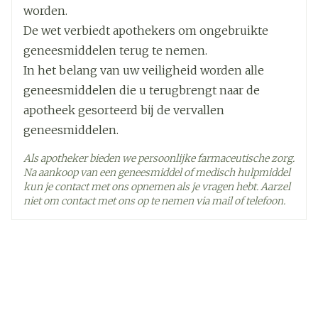
Dag 2: 200 mg/dag
worden.
Actieve
quetiapine fumaraat
Dag 3: 300 mg/dag
Ingrediënten
De wet verbiedt apothekers om ongebruikte
Dag 4: 400 mg/dag
geneesmiddelen terug te nemen.
Verdere dosisaanpassingen tot 800 mg/dag tegen
Kamertemperatuur (15°C -
In het belang van uw veiligheid worden alle
Behoud
25°C)
dag 6 dienen plaats te vinden in stappen van niet
geneesmiddelen die u terugbrengt naar de
meer dan 200 mg/dag
apotheek gesorteerd bij de vervallen
Onderhoudsdosering: 200 tot 800 mg/dag
geneesmiddelen.
Als apotheker bieden we persoonlijke farmaceutische zorg.
Toe te dienen in 1 dosis per dag, voor het
Na aankoop van een geneesmiddel of medisch hulpmiddel
slapengaan
kun je contact met ons opnemen als je vragen hebt. Aarzel
Startdosering
niet om contact met ons op te nemen via mail of telefoon.
Dag 1: 50 mg/dag
Dag 2: 100 mg/dag
Dag 3: 200 mg/dag
Dag 4: 300 mg/dag
Aanbevolen dagelijkse dosis: 300 mg/dag