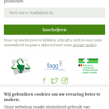
promoties
oncontroleerbaar overmatig winkelen of geld
E-mail adres
uitgeven
binge-eating (het in korte tijd eten van grote
hoeveelheid voedsel) of compulsief eten (meer
eten dan normaal en meer dan nodig is om de
Inschrijven
honger te stillen)*
delirium (verminderd bewustzijn, verwardheid,
Door op inschrijven te klikken, schrijft u zich in voor onze
verlies van realiteitszin).
nieuwsbrief en gaat u akkoord met onze
privacy policy
.
manie (onrust, opgetogenheid of overmatige
opwinding)
spontane erectie van de penis.
Na stopzetten of verminderen van uw
behandeling met Pramipexol Retard Sandoz
Juridische links
Wij gebruiken cookies om uw ervaring beter te
kunnen de volgende symptomen optreden:
maken.
depressie, apathie, angst, vermoeidheid, zweten
Onze webshop maakt uitsluitend gebruik van