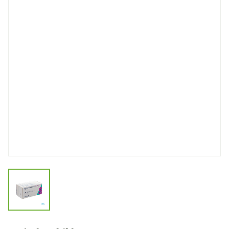
View larger image
Pramipexol Retard Sandoz 