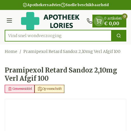
Dia 1 van 1
Ga naar de inhoud
Apothekersadvies
Snelle beschikbaarheid
0
0 artikelen
Menu
€ 0,00
Vind snel wondv
Zoek
Product, merk, categorie...
Home
/
Pramipexol Retard Sandoz 2,10mg Verl Afgif 100
Pramipexol Retard Sandoz 2,10mg
Verl Afgif 100
Geneesmiddel
Op voorschrift