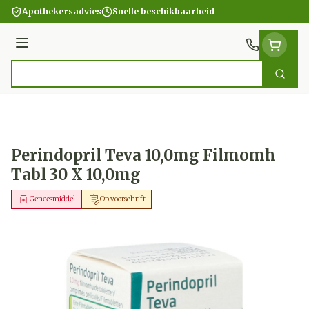
Ga naar de inhoud
Apothekersadvies
Snelle beschikbaarheid
Menu
Zoek
Product, merk, categorie...
Perindopril Teva 10,0mg Filmomh
Tabl 30 X 10,0mg
Geneesmiddel
Op voorschrift