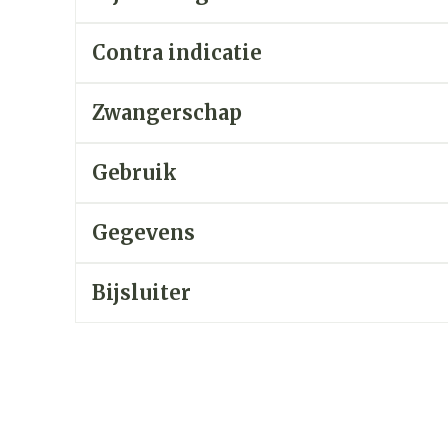
Contra indicatie
zorging
Supplementen
Insecten
en
Mondmaskers
middelen
nissen
Zwangerschap
d -
uid
Gebruik
id
Gegevens
Bijsluiter
Zelfbruiner
Scheren