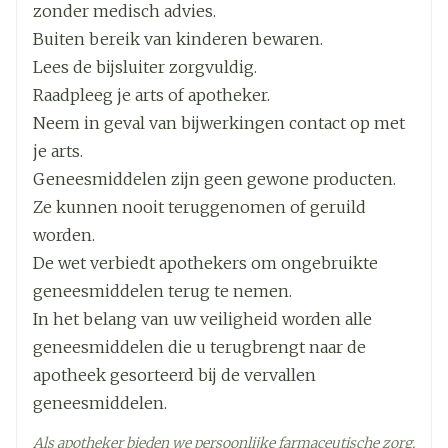
Breedte
57 mm
zonder medisch advies.
Buiten bereik van kinderen bewaren.
Lengte
108 mm
Lees de bijsluiter zorgvuldig.
Raadpleeg je arts of apotheker.
Diepte
57 mm
Neem in geval van bijwerkingen contact op met
je arts.
Hoeveelheid
1
Geneesmiddelen zijn geen gewone producten.
Verpakking
Ze kunnen nooit teruggenomen of geruild
worden.
Actieve
joversol
Ingrediënten
De wet verbiedt apothekers om ongebruikte
geneesmiddelen terug te nemen.
Kamertemperatuur (15°C -
In het belang van uw veiligheid worden alle
Behoud
25°C)
geneesmiddelen die u terugbrengt naar de
apotheek gesorteerd bij de vervallen
geneesmiddelen.
Als apotheker bieden we persoonlijke farmaceutische zorg.