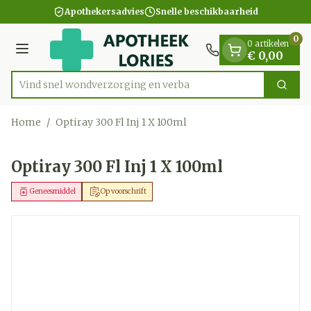
Dia 1 van 1
Ga naar de inhoud
Apothekersadvies
Snelle beschikbaarheid
0
0 artikelen
Menu
€ 0,00
Vind snel wondverzorging
Zoek
Product, merk, categorie...
Home
/
Optiray 300 Fl Inj 1 X 100ml
Optiray 300 Fl Inj 1 X 100ml
Geneesmiddel
Op voorschrift