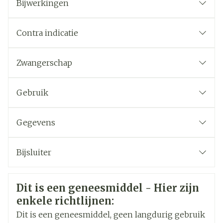
Bijwerkingen
Contra indicatie
Zwangerschap
Gebruik
De andere stoffen in dit middel zijn
natriumcalciumedetaat, trometamol,
Gegevens
trometamolhydrochloride, natriumhydroxide of
CNK
0242685
zoutzuur, water voor injecties.
Bijsluiter
Organisaties
Nederlands
Guerbet
Nederlands
Duits
Veiligheidsinformatie
Dit is een geneesmiddel - Hier zijn
Duits
Frans
Frans
Merken
Guerbet-Codali
enkele richtlijnen:
Dit is een geneesmiddel, geen langdurig gebruik