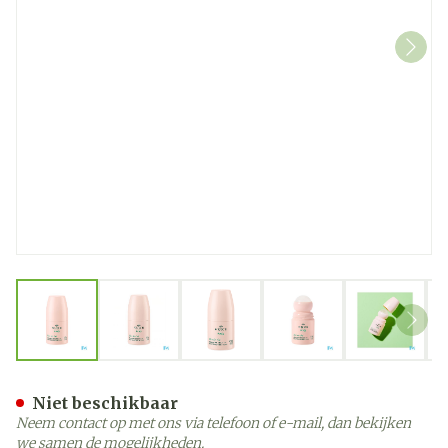
View larger image
View larger image
View larger image
View larger image
View la
Nuxe Reve De The Deo. Fri
Niet beschikbaar
Neem contact op met ons via telefoon of e-mail, dan bekijken
we samen de mogelijkheden.