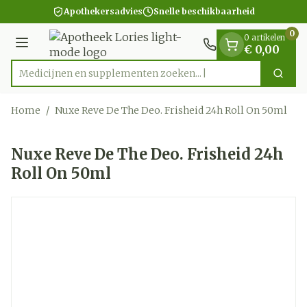
Dia 1 van 1
Ga naar de inhoud
Apothekersadvies
Snelle beschikbaarheid
0
0 artikelen
Menu
€ 0,00
Medicijnen en supplementen zoeken...
Zoek
Product, merk, categorie...
Home
/
Nuxe Reve De The Deo. Frisheid 24h Roll On 50ml
Nuxe Reve De The Deo. Frisheid 24h
Roll On 50ml