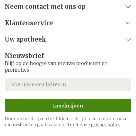
Breedte
2 mm
Neem contact met ons op
Lengte
5 mm
Klantenservice
Diepte
2 mm
Uw apotheek
Hoeveelheid
4
Nieuwsbrief
Verpakking
Blijf op de hoogte van nieuwe producten en
promoties
Kamertemperatuur (15°C -
Behoud
25°C)
E-mail adres
Inschrijven
Door op inschrijven te klikken, schrijft u zich in voor onze
nieuwsbrief en gaat u akkoord met onze
privacy policy
.