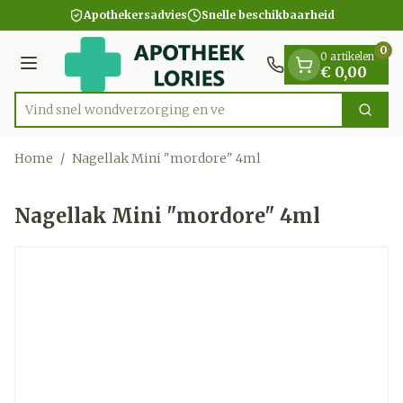
Dia 1 van 1
Ga naar de inhoud
Apothekersadvies
Snelle beschikbaarheid
0
0 artikelen
Menu
€ 0,00
Vind snel wondverzorging
Zoek
Product, merk, categorie...
Home
/
Nagellak Mini "mordore" 4ml
Nagellak Mini "mordore" 4ml