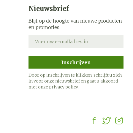
s
Bed
Nieuwsbrief
k
Doorliggen - decubitis
ing zon
Blijf op de hoogte van nieuwe producten
Toon meer
ogie
Urinewegen
en promoties
E-mail adres
heid,
Stoppen met roken
en stress
it en
 en
Gezichtsreiniging -
Instrumenten
Inschrijven
ygiene
e -
ontschminken
sche
Anti tumor middelen
Door op inschrijven te klikken, schrijft u zich
n
 en
Reinigingsmelk, - crème,
in voor onze nieuwsbrief en gaat u akkoord
tie
-olie en gel
met onze
privacy policy
.
Anesthesie
ijn
Tonic - lotion
rzorging
Micellair water
hie
Diverse
Specifiek voor de ogen
oet
geneesmiddelen
Toon meer