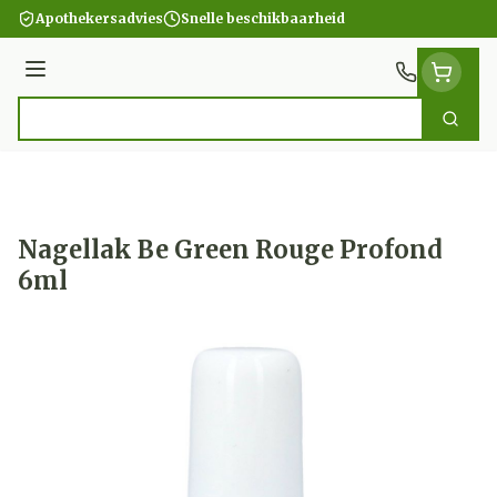
Ga naar de inhoud
Apothekersadvies
Snelle beschikbaarheid
Menu
Zoek
Product, merk, categorie...
Nagellak Be Green Rouge Profond
6ml