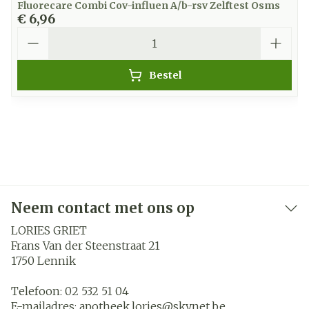
Fluorecare Combi Cov-influen A/b-rsv Zelftest Osms
€ 6,96
Aantal
Bestel
Neem contact met ons op
LORIES GRIET
Frans Van der Steenstraat 21
1750
Lennik
Telefoon:
02 532 51 04
E-mailadres:
apotheek.lories@
skynet.be