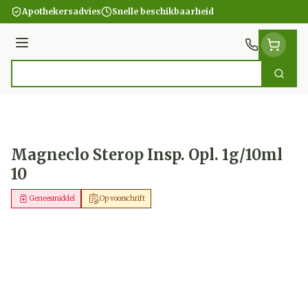
Ga naar de inhoud
Apothekersadvies
Snelle beschikbaarheid
Menu
Zoek
Product, merk, categorie...
Magneclo Sterop Insp. Opl. 1g/10ml
10
Geneesmiddel
Op voorschrift