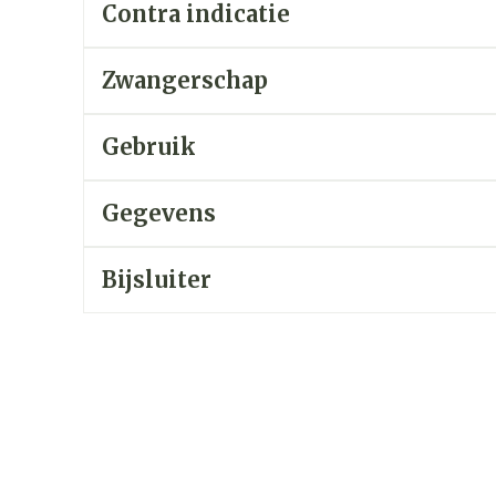
Contra indicatie
zorging
Supplementen
Insecten
Zwangerschap
en
Mondmaskers
middelen
nissen
Gebruik
d -
uid
Gegevens
id
Bijsluiter
Zelfbruiner
Scheren