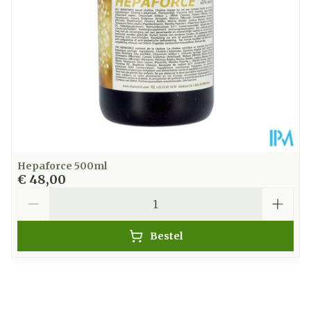
bewaarmiddelen
Kamertemperatuur
Behoud
(15°C - 25°C)
Hepaforce 500ml
€ 48,00
Aantal
Bestel