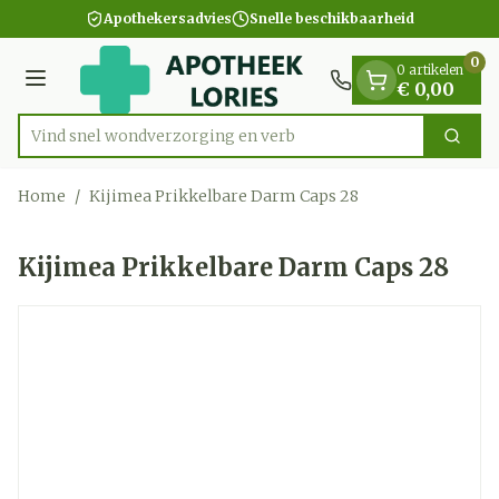
Dia 1 van 1
Ga naar de inhoud
Apothekersadvies
Snelle beschikbaarheid
0
0 artikelen
Menu
€ 0,00
Vind snel wondverzorging
Zoek
Product, merk, categorie...
Home
/
Kijimea Prikkelbare Darm Caps 28
Kijimea Prikkelbare Darm Caps 28