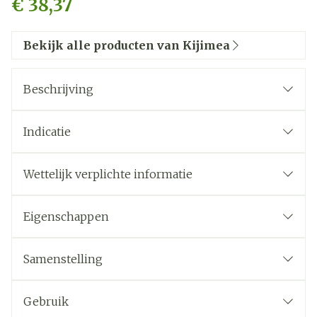
€ 38,37
Bekijk alle producten van Kijimea
Beschrijving
Indicatie
Wettelijk verplichte informatie
Eigenschappen
Gluten-, fructose-, en lactosevrij
Bevat geen conserveermiddelen of aroma en
Samenstelling
zoetstoffen
B. bifidum MIMBb75
Vegan
Gebruik