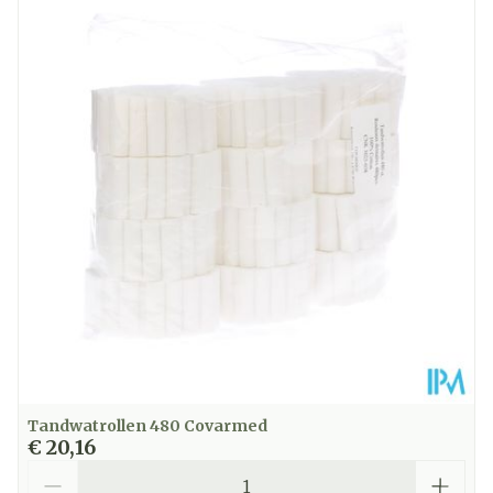
Diepte
10 mm
Kamertemperatuur (15°C -
Behoud
25°C)
Tandwatrollen 480 Covarmed
€ 20,16
Aantal