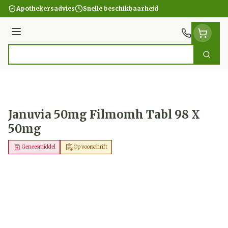
Ga naar de inhoud
Apothekersadvies
Snelle beschikbaarheid
Menu
Zoek
Product, merk, categorie...
Januvia 50mg Filmomh Tabl 98 X
50mg
Geneesmiddel
Op voorschrift