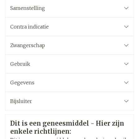
Samenstelling
Contra indicatie
Zwangerschap
Gebruik
Gegevens
CNK
4247334
Bijsluiter
Organisaties
Nederlands
Viatris
Duits
Frans
Veiligheidsinformatie
Dit is een geneesmiddel - Hier zijn
Merken
Viatris
enkele richtlijnen: