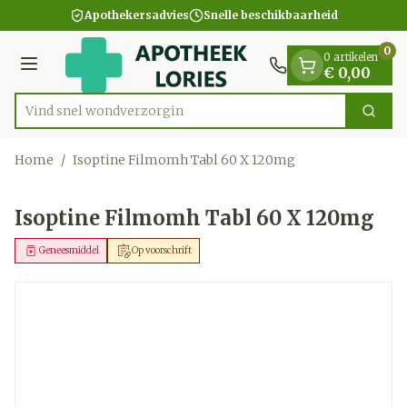
Dia 1 van 1
Ga naar de inhoud
Apothekersadvies
Snelle beschikbaarheid
0
0 artikelen
Menu
€ 0,00
Vind snel won
Zoek
Product, merk, categorie...
Home
/
Isoptine Filmomh Tabl 60 X 120mg
Isoptine Filmomh Tabl 60 X 120mg
Geneesmiddel
Op voorschrift