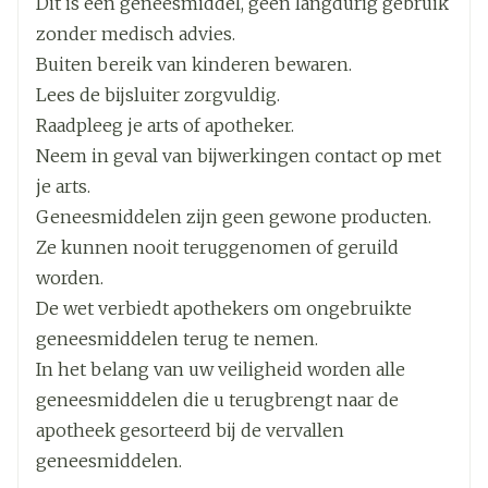
Dit is een geneesmiddel, geen langdurig gebruik
Breedte
81 mm
zonder medisch advies.
Buiten bereik van kinderen bewaren.
Lengte
132 mm
Lees de bijsluiter zorgvuldig.
Raadpleeg je arts of apotheker.
Diepte
27 mm
Neem in geval van bijwerkingen contact op met
je arts.
Actieve
verapamil hydrochloride
Geneesmiddelen zijn geen gewone producten.
Ingrediënten
Ze kunnen nooit teruggenomen of geruild
worden.
Kamertemperatuur (15°C -
Behoud
De wet verbiedt apothekers om ongebruikte
25°C)
geneesmiddelen terug te nemen.
In het belang van uw veiligheid worden alle
geneesmiddelen die u terugbrengt naar de
apotheek gesorteerd bij de vervallen
geneesmiddelen.